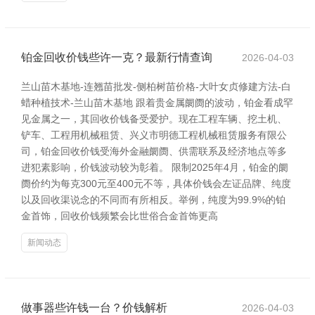
铂金回收价钱些许一克？最新行情查询
2026-04-03
兰山苗木基地-连翘苗批发-侧柏树苗价格-大叶女贞修建方法-白
蜡种植技术-兰山苗木基地 跟着贵金属阛阓的波动，铂金看成罕
见金属之一，其回收价钱备受爱护。现在工程车辆、挖土机、
铲车、工程用机械租赁、兴义市明德工程机械租赁服务有限公
司，铂金回收价钱受海外金融阛阓、供需联系及经济地点等多
进犯素影响，价钱波动较为彰着。 限制2025年4月，铂金的阛
阓价约为每克300元至400元不等，具体价钱会左证品牌、纯度
以及回收渠说念的不同而有所相反。举例，纯度为99.9%的铂
金首饰，回收价钱频繁会比世俗合金首饰更高
新闻动态
做事器些许钱一台？价钱解析
2026-04-03