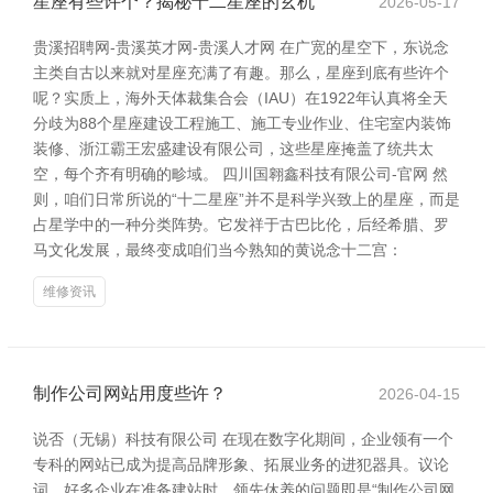
星座有些许个？揭秘十二星座的玄机
2026-05-17
贵溪招聘网-贵溪英才网-贵溪人才网 在广宽的星空下，东说念
主类自古以来就对星座充满了有趣。那么，星座到底有些许个
呢？实质上，海外天体裁集合会（IAU）在1922年认真将全天
分歧为88个星座建设工程施工、施工专业作业、住宅室内装饰
装修、浙江霸王宏盛建设有限公司，这些星座掩盖了统共太
空，每个齐有明确的畛域。 四川国翱鑫科技有限公司-官网 然
则，咱们日常所说的“十二星座”并不是科学兴致上的星座，而是
占星学中的一种分类阵势。它发祥于古巴比伦，后经希腊、罗
马文化发展，最终变成咱们当今熟知的黄说念十二宫：
维修资讯
制作公司网站用度些许？
2026-04-15
说否（无锡）科技有限公司 在现在数字化期间，企业领有一个
专科的网站已成为提高品牌形象、拓展业务的进犯器具。议论
词，好多企业在准备建站时，领先休养的问题即是“制作公司网