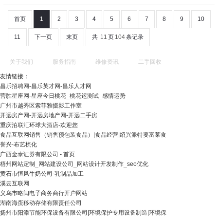
首页
1
2
3
4
5
6
7
8
9
10
11
下一页
末页
共
11
页
104
条记录
关于我们
服务指南
维修资讯
二手回收
友情链接：
昌乐招聘网-昌乐英才网-昌乐人才网
营胜星座网-星座今日桃花_桃花运测试_感情运势
广州市越秀区索菲雅摄影工作室
开远房产网-开远房地产网-开远二手房
重庆泊联汇环球大酒店-欢迎您
食品互联网销售（销售预包装食品）|食品经营|绍兴派特要富莱食
誉兴-布艺梳化
广西金泰证券有限公司 - 首页
梧州网站定制_网站建设公司_网站设计开发制作_seo优化
黄石市恒风牛奶公司-乳制品加工
溪云互联网
义乌市略闫电子商务商行开户网站
湖南海蛋移动存储有限责任公司
扬州市阳添节能环保设备有限公司|环境保护专用设备制造|环境保