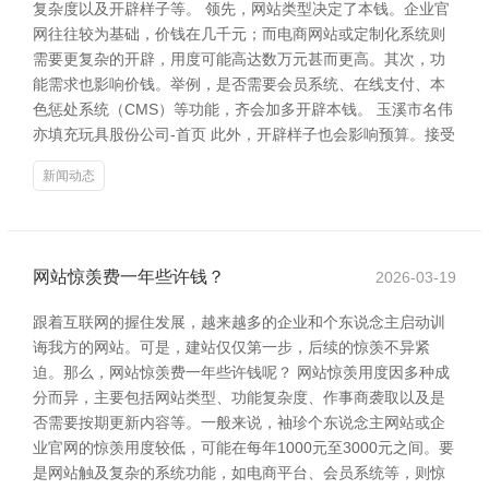
复杂度以及开辟样子等。 领先，网站类型决定了本钱。企业官
网往往较为基础，价钱在几千元；而电商网站或定制化系统则
需要更复杂的开辟，用度可能高达数万元甚而更高。其次，功
能需求也影响价钱。举例，是否需要会员系统、在线支付、本
色惩处系统（CMS）等功能，齐会加多开辟本钱。 玉溪市名伟
亦填充玩具股份公司-首页 此外，开辟样子也会影响预算。接受
新闻动态
网站惊羡费一年些许钱？
2026-03-19
跟着互联网的握住发展，越来越多的企业和个东说念主启动训
诲我方的网站。可是，建站仅仅第一步，后续的惊羡不异紧
迫。那么，网站惊羡费一年些许钱呢？ 网站惊羡用度因多种成
分而异，主要包括网站类型、功能复杂度、作事商袭取以及是
否需要按期更新内容等。一般来说，袖珍个东说念主网站或企
业官网的惊羡用度较低，可能在每年1000元至3000元之间。要
是网站触及复杂的系统功能，如电商平台、会员系统等，则惊