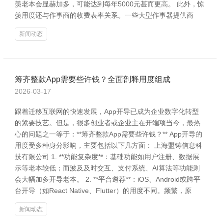
羡老本会显赫加多，可能达到每年5000元甚而更高。 此外，惊
羡用度还与作事商的收费表率关系。一些大型作事器提供商
新闻动态
筹齐整款App需要些许钱？全面剖释用度组成
2026-03-17
跟着迁移互联网的快速发展，App开导已成为企业数字化转型
的紧要技艺。但是，很多创业者或企业主在开端项当今，最热
心的问题之一等于：**筹齐整款App需要些许钱？** App开导的
用度受多种身分影响，主要包括以下几方面： 上海盟铸信息科
技有限公司 1. **功能复杂度**：基础功能如用户注册、数据展
示等老本较低；而波及及时交互、支付系统、AI算法等功能则
会大幅加多开导老本。 2. **平台遴荐**：iOS、Android或跨平
台开导（如React Native、Flutter）的用度不同。频繁，原
新闻动态