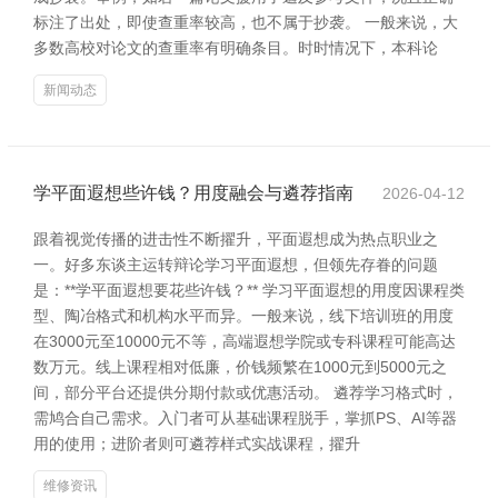
标注了出处，即使查重率较高，也不属于抄袭。 一般来说，大
多数高校对论文的查重率有明确条目。时时情况下，本科论
新闻动态
学平面遐想些许钱？用度融会与遴荐指南
2026-04-12
跟着视觉传播的进击性不断擢升，平面遐想成为热点职业之
一。好多东谈主运转辩论学习平面遐想，但领先存眷的问题
是：**学平面遐想要花些许钱？** 学习平面遐想的用度因课程类
型、陶冶格式和机构水平而异。一般来说，线下培训班的用度
在3000元至10000元不等，高端遐想学院或专科课程可能高达
数万元。线上课程相对低廉，价钱频繁在1000元到5000元之
间，部分平台还提供分期付款或优惠活动。 遴荐学习格式时，
需鸠合自己需求。入门者可从基础课程脱手，掌抓PS、AI等器
用的使用；进阶者则可遴荐样式实战课程，擢升
维修资讯