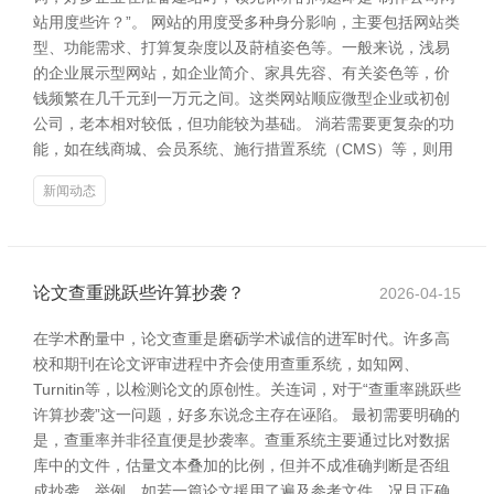
站用度些许？”。 网站的用度受多种身分影响，主要包括网站类
型、功能需求、打算复杂度以及莳植姿色等。一般来说，浅易
的企业展示型网站，如企业简介、家具先容、有关姿色等，价
钱频繁在几千元到一万元之间。这类网站顺应微型企业或初创
公司，老本相对较低，但功能较为基础。 淌若需要更复杂的功
能，如在线商城、会员系统、施行措置系统（CMS）等，则用
新闻动态
论文查重跳跃些许算抄袭？
2026-04-15
在学术酌量中，论文查重是磨砺学术诚信的进军时代。许多高
校和期刊在论文评审进程中齐会使用查重系统，如知网、
Turnitin等，以检测论文的原创性。关连词，对于“查重率跳跃些
许算抄袭”这一问题，好多东说念主存在诬陷。 最初需要明确的
是，查重率并非径直便是抄袭率。查重系统主要通过比对数据
库中的文件，估量文本叠加的比例，但并不成准确判断是否组
成抄袭。举例，如若一篇论文援用了遍及参考文件，况且正确