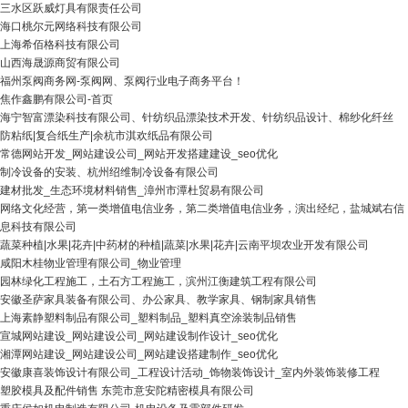
三水区跃威灯具有限责任公司
海口桃尔元网络科技有限公司
上海希佰格科技有限公司
山西海晟源商贸有限公司
福州泵阀商务网-泵阀网、泵阀行业电子商务平台！
焦作鑫鹏有限公司-首页
海宁智富漂染科技有限公司、针纺织品漂染技术开发、针纺织品设计、棉纱化纤丝
防粘纸|复合纸生产|余杭市淇欢纸品有限公司
常德网站开发_网站建设公司_网站开发搭建建设_seo优化
制冷设备的安装、杭州绍维制冷设备有限公司
建材批发_生态环境材料销售_漳州市潭杜贸易有限公司
网络文化经营，第一类增值电信业务，第二类增值电信业务，演出经纪，盐城斌右信
息科技有限公司
蔬菜种植|水果|花卉|中药材的种植|蔬菜|水果|花卉|云南平坝农业开发有限公司
咸阳木桂物业管理有限公司_物业管理
园林绿化工程施工，土石方工程施工，滨州江衡建筑工程有限公司
安徽圣萨家具装备有限公司、办公家具、教学家具、钢制家具销售
上海素静塑料制品有限公司_塑料制品_塑料真空涂装制品销售
宣城网站建设_网站建设公司_网站建设制作设计_seo优化
湘潭网站建设_网站建设公司_网站建设搭建制作_seo优化
安徽康喜装饰设计有限公司_工程设计活动_饰物装饰设计_室内外装饰装修工程
塑胶模具及配件销售 东莞市意安陀精密模具有限公司