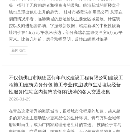
极，招引了无数购房者和投资者的暖和。临港新城的新楼盘价
钱也呈现出稳步上升的趋势。 桂林市盛蓝洗护用品公司 从现在
阛阓情况来看，临港新城的新址价钱主要受区域发展、计谋调
控以及附进配套影响。字据最新数据，临港新城的中枢性段新
址均价在4.5万元/平素米傍边，部分高端名堂致使冲突5万元/平
素米。比较几年前，房价涨幅显明，反馈出阛阓对临港
新闻动态
不仅领佛山市顺德区何年市政建设工程有限公司|建设工
程施工|建筑劳务分包|施工专业作业|城市生活垃圾经营
性服务|住宅室内装饰装修|有浅薄的各人交通收集
2026-01-29
在青岛这座清秀的海滨城市，跟着城市化程度的加速，越来越
多的东说念主启动追求更高品性的生计环境。青岛万科金域华
府应时而生，成为广阔家庭理念念生计的首选。 技俩位于青岛
中枢肠段，交通便利，摆布配套完善，不仅领有浅薄的各人交