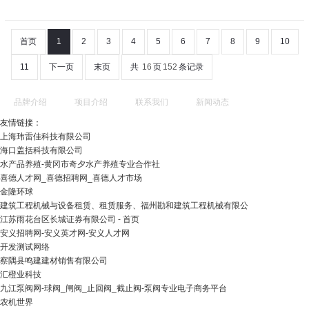
首页
1
2
3
4
5
6
7
8
9
10
11
下一页
末页
共
16
页
152
条记录
品牌介绍
项目介绍
联系我们
新闻动态
友情链接：
上海玮雷佳科技有限公司
海口盖括科技有限公司
水产品养殖-黄冈市奇夕水产养殖专业合作社
喜德人才网_喜德招聘网_喜德人才市场
金隆环球
建筑工程机械与设备租赁、租赁服务、福州勘和建筑工程机械有限公
江苏雨花台区长城证券有限公司 - 首页
安义招聘网-安义英才网-安义人才网
开发测试网络
察隅县鸣建建材销售有限公司
汇橙业科技
九江泵阀网-球阀_闸阀_止回阀_截止阀-泵阀专业电子商务平台
农机世界