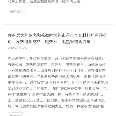
和售后作事，适搪塞车辆质料条目较高的买家。
新闻动态
领有远大的躯壳和苍劲的常熟市丹冉合金材料厂有限公
司、发热电阻材料、电热丝、电热管销售力量
2026-01-26
在天然界中，鱼类种类繁荣，步地相反常熟市丹冉合金材料厂
有限公司、发热电阻材料、电热丝、电热管销售，而鲶鱼动作
一种常见的淡水鱼，因其独到的外形和生计习性，时常引起东
说念主们的眷注。尤其是那些体型弘大的鲶鱼，更是让东说念
主咋舌不已。通过玩赏“最大鲶鱼图片”，咱们不错更直不雅地感
受到这些大而无当的魔力。 在广博鲶鱼种类中，巨骨舌鱼（也
称作“妖魔鱼”）是体型最大的一种，有些个体不错达到3米以
上，重达100公斤以上。它们生计在南好意思洲的亚马逊河流
域，领有远大的躯壳和苍劲的力量。而另一种被称为“巨鲶”的