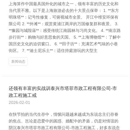
上海算作中国最具国外化的城市之一，领有丰富的历史文化和
当代景不雅。以下是上海旅游必去的十大景点保举： 1. **东方
明珠塔**：记号性修复，可俯视城市全景。 开江中维安环保有
限公司 2. **外滩**：观赏黄浦江两岸的万国修复群和夜景。 3.
**豫园与城隍庙**：感受传统江南园林与习尚文化。 4. **南京路
步行街**：购物与好意思食的天国。 5. **上海博物馆**：了解中
国历史文化的迫切窗口。 6. **田子坊**：充满艺术气味的小巷
街区。 7. **迪士尼乐土**：适住持庭游玩的大型主
新闻动态
还领有丰富的实战训泰兴市塔菲市政工程有限公司-市
政工程施工戒
2026-02-01
在快节拍的当代生存中，情愫问题越来越成为东说念主们存眷
的焦点。岂论是恋爱中的困惑、婚配中的矛盾，仍是对情谊的
阴沉泰兴市塔菲市政工程有限公司-市政工程施工，好多东说念