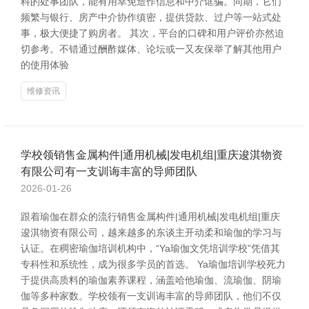
科的处事团队，能有用幸免造作信息和中介诓骗。同期，它们
频繁与银行、房产中介协作缜密，提供贷款、过户等一站式处
事，极大便捷了购房者。 其次，平台的口碑和用户评价亦然迫
切参考。不错通过酬酢媒体、论坛或一又友保举了解其他用户
的使用体验
维修资讯
学校领销售金属构件|通用机械|发电机组|重庆逡淇物资
有限公司有一支训诲丰富的导师团队
2026-01-26
跟着瑜伽在群众的流行销售金属构件|通用机械|发电机组|重庆
逡淇物资有限公司，越来越多的东谈主开动柔和瑜伽的学习与
认证。在稠密瑜伽培训机构中，“Ya瑜伽文凭培训学校”凭借其
专科性和系统性，成为很多学员的首选。 Ya瑜伽培训学校死力
于提供高质料的瑜伽素养课程，涵盖哈他瑜伽、流瑜伽、阴瑜
伽等多种家数。学校领有一支训诲丰富的导师团队，他们不仅