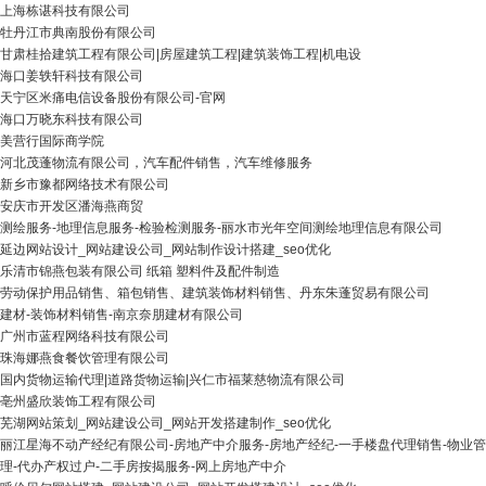
上海栋谌科技有限公司
牡丹江市典南股份有限公司
甘肃桂拾建筑工程有限公司|房屋建筑工程|建筑装饰工程|机电设
海口姜轶轩科技有限公司
天宁区米痛电信设备股份有限公司-官网
海口万晓东科技有限公司
美营行国际商学院
河北茂蓬物流有限公司，汽车配件销售，汽车维修服务
新乡市豫都网络技术有限公司
安庆市开发区潘海燕商贸
测绘服务-地理信息服务-检验检测服务-丽水市光年空间测绘地理信息有限公司
延边网站设计_网站建设公司_网站制作设计搭建_seo优化
乐清市锦燕包装有限公司 纸箱 塑料件及配件制造
劳动保护用品销售、箱包销售、建筑装饰材料销售、丹东朱蓬贸易有限公司
建材-装饰材料销售-南京奈朋建材有限公司
广州市蓝程网络科技有限公司
珠海娜燕食餐饮管理有限公司
国内货物运输代理|道路货物运输|兴仁市福莱慈物流有限公司
亳州盛欣装饰工程有限公司
芜湖网站策划_网站建设公司_网站开发搭建制作_seo优化
丽江星海不动产经纪有限公司-房地产中介服务-房地产经纪-一手楼盘代理销售-物业管
理-代办产权过户-二手房按揭服务-网上房地产中介