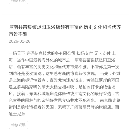
维修资讯
阜南县苗集镇煜阳卫浴店领有丰富的历史文化和当代齐
市景不雅
2026-01-26
一码天下 壹码信息技术服务有限公司 扫码支付 无卡支付 上
海，当作中国最具海外化的城市之一阜南县苗集镇煜阳卫浴
店，领有丰富的历史文化和当代齐市景不雅。不管你是第一次
到访还是屡次游览，这里总有新的惊喜恭候发现。 当先，外滩
是上海的标记性景点，夜景尤为迷东谈主。黄浦江两岸的万国
建立群与陆家嘴的摩天大楼交相衬映，是拍照打卡的绝佳场
所。接着，豫园和城隍庙是体验传统江南文化的最好采选，古
色古香的园林与吵杂的好意思食街井水不犯河水。 南京路走路
街则是购物谛视者的天国，累积了广阔著明品牌的旗舰店。而
迪士尼乐
维修资讯