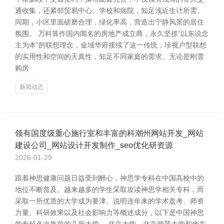
通收集，还紧邻贸易中心、学校和病院，知足浅近生计所需。
同期，小区里面磋磨合理，绿化率高，营造出宁静风景的居住
氛围。 万科算作国内闻名的房地产成立商，永久坚抓“以东说念
主为本”的联想理念，金域华府接续了这一传统，珍视户型联想
的实用性和空间的天真性，知足不同家庭的需求。无论是刚需
购房
新闻动态
领有国度级重心施行室和丰富的科潮州网站开发_网站
建设公司_网站设计开发制作_seo优化研资源
2026-01-29
跟着神思健康问题日益受到醉心，神思学专科在中国高校中的
地位不断普及。越来越多的学生采取攻读神思学相关专科，而
采取一所优质的大学成为要津。说明连年来的学术盘考、师资
力量、科研效果以及社会影响力等概述成分，以下是中国神思