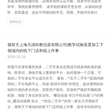
具备深厚的瑜伽功底，还领有海外认证天赋，或者为学员提供
科学、系统的素养携带。 该学校的课程开垦合理，从基础到进
阶，层层递进，适合不同端倪的学员。同期，学校夺目执行
新闻动态
领有天上海凡清科教仪器有限公司|教学试验装置加工下
领域内的线下门店和线上作事
2026-01-26
跟着汽车保有量的加多，二手车来去迟缓成为很多销耗者的接
纳。联系词，濒临市集上繁密的平台，如何接纳一个正规、可
靠的二手车来去平台成为关节。 最初，**瓜子二手车**是国内闻
明的二手车电商平台，凭借“莫得中间商”的理念，提供透明的价
钱和方便的来去经由，深受用户接待。其领有严格的车辆检测
机制，保险了来去的安全性。 樱花动漫-专注手机动漫门户的网
站_樱花动漫网 其次，**优信二手车**亦然一家实力浑厚的平
台，领有天下领域内的线下门店和线上作事，提供专科的评估