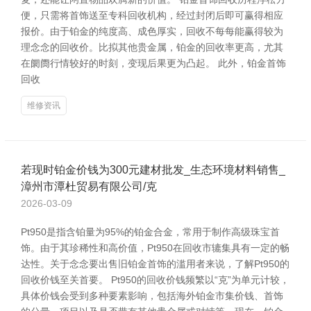
便，只需将首饰送至专科回收机构，经过封闭后即可赢得相应
报价。由于铂金的纯度高、成色厚实，回收不每每能赢得较为
理念念的回收价。比拟其他贵金属，铂金的回收率更高，尤其
在阛阓行情较好的时刻，变现后果更为凸起。 此外，铂金首饰
回收
维修资讯
若现时铂金价钱为300元建材批发_生态环境材料销售_
漳州市潭杜贸易有限公司/克
2026-03-09
Pt950是指含铂量为95%的铂金合金，常用于制作高级珠宝首
饰。由于其珍稀性和高价值，Pt950在回收市辘集具有一定的畅
达性。关于念念要出售旧铂金首饰的滥用者来说，了解Pt950的
回收价钱至关首要。 Pt950的回收价钱频繁以“克”为单元计较，
具体价钱会受到多种要素影响，包括海外铂金市集价钱、首饰