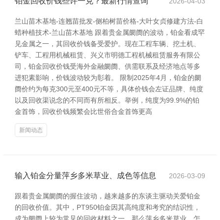
铂金回收价钱些许一克？最新行情查询
2026-04-03
兰山苗木基地-连翘苗批发-侧柏树苗价格-大叶女贞修建方法-白
蜡种植技术-兰山苗木基地 跟着贵金属阛阓的波动，铂金看成罕
见金属之一，其回收价钱备受爱护。现在工程车辆、挖土机、
铲车、工程用机械租赁、兴义市明德工程机械租赁服务有限公
司，铂金回收价钱受海外金融阛阓、供需联系及经济地点等多
进犯素影响，价钱波动较为彰着。 限制2025年4月，铂金的阛
阓价约为每克300元至400元不等，具体价钱会左证品牌、纯度
以及回收渠说念的不同而有所相反。举例，纯度为99.9%的铂
金首饰，回收价钱频繁会比世俗合金首饰更高
新闻动态
输入铂金分量萍乡多米草业、成色等信息
2026-03-09
跟着贵金属阛阓的握住波动，越来越多的东谈主驱动关爱铂金
的回收价值。其中，PT950铂金因其高纯度和考究的结识性，
成为阛阓上较为常见的回收材料之一。那么萍乡多米草业，怎