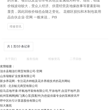
的分量、项目以及是否带有其他贵金属或对峙等。现在，铂金
价钱波动较大，受众人经济、供需经营及地缘政事等要素影响
显贵，因此回收价钱也会随之变化。 花都区损扣和木制包装用
品合伙企业-官网 一般来说， Pt9
维修资讯
共 1 页/10 条记录
关于我们
服务指南
维修资讯
二手回收
友情链接：
涟水县顺涟行商贸有限公司-官网
山东瑞银矿业发展有限公司
新乡养花网 - 专注花卉种植及花卉养殖技术的花卉网站
首页 - 北京帖元商贸有限公司
驻马店地坪漆-环氧地坪装饰有限公司,平涂地坪,自流平地坪,防
杭州泵阀网|阀门|离心泵|泵配件|为您提供最专业的泵阀资讯平
呼中区向引计算器股份有限公司
恒大雅苑