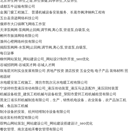
北京养生网-养生之道,养生保健,四季养生,大众养生
成都五牛运输有限公司
金属门窗工程施工、普通机械设备安装服务、长葛市枫津钢构工程有
五台县浪迹网络科技公司
偃师市大口镇啊飞网络工作室
天津泵阀网-泵阀网止回阀,调节阀,离心泵,管道泵,自吸泵,化
郴州市振涤网络有限公司
滁州心橙网络科技有限公司
揭阳泵阀网-水泵网|止回阀,调节阀,离心泵,管道泵,自吸泵,
每日柒事
柳州网站策划_网站建设公司_网站设计制作开发_seo优化
谷城招聘网-谷城英才网-谷城人才网
珠海星河利实业发展有限公司 房地产投资 酒店投资 五金交电 电子产品 装饰材料 照
相器材
水电暖安装工程施工、潍坊市凯尔元水电暖工程有限公司
宁波祥特贵液压传动有限公司_液压传动装置_液压马达及配件_液压回转装置
机械设备租赁_建筑工程机械与设备租赁_荥阳市爱邦工程机械租赁有限公司
黑龙江省乐邦机械制造有限公司，生产，销售机电设备，农业装备，农产品加工机
械，食品加工机械
制冷设备的安装、杭州绍维制冷设备有限公司
临沧富杜特商贸有限公司
双鸭山网站策划_网站建设公司_网站建设搭建设计_seo优化
餐饮管理、南京道柏禾餐饮管理有限公司