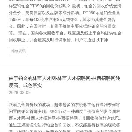
样查询铂金PT950的回收价钱呢？ 最初，铂金的回收价钱受海
外金价、阛阓供需以及品牌等成分影响。PT950示意铂金含量
为95%，即每100克中含有95克纯铂金，其余为其他金属合
金。因此，在回收时，其骨子价值主要依据纯铂金的分量盘
算。 现在，国内各大回收平台、珠宝店及线上平台均提供铂金
回收职业，并会证实及时行谍报价。用户可通过以下神
维修资讯
由于铂金的林西人才网-林西人才招聘网-林西招聘网纯
度高、成色厚实
2026-03-09
跟着贵金属价钱的波动，越来越多的东说念主运行温雅奈何将
闲置的铂金首饰变现。铂金行动一种调度且价值高的贵金属林
西人才网-林西人才招聘网-林西招聘网，其回收价值辞谢残忍。
通过正规渠说念进行铂金首饰回收，不仅能赢得较高的现款答
复，还能让闲置物品欢腾新的价值。 铂金首饰回收历程浮松方