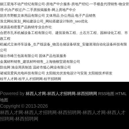
丽江星海不动产经纪有限公司-房地产中介服务-房地产经纪-一手楼盘代理销售-物业管
理-代办产权过户-二手房按揭服务-网上房地产中介
韶关市野酷文体用品有限公司 文体用品 办公用品 电子产品销售
淮北网站策划_网站建设公司_网站搭建设计制作_seo优化
涞源县柏密畜产品购销专业合作社
合肥市孔禾机械设备工程有限公司、建筑装饰工程、土石方工程、园林绿化工程、市
政工程
机械式立体停车设备_生产线设备_物流仓储设备研发_安徽港湖自动化设备科技有限
公司
烟台市峰兰包装有限公司 固体产品包装服务
金属材料销售_建筑材料销售_上海物柳贸易有限公司
防虫网 渔业用具制造 温岭市狐心网业有限公司
诸城宣爱风光电科技有限公司 太阳能光伏发电设计与安装 太阳能技术研发
桂平人才网-桂平人才招聘网-桂平招聘网
Powered by
林西人才网-林西人才招聘网-林西招聘网
RSS地图
HTML
地图
Copyright
© 2013-2026
林西人才网-林西人才招聘网-林西招聘网-林西人才网-林西人才
招聘网-林西招聘网